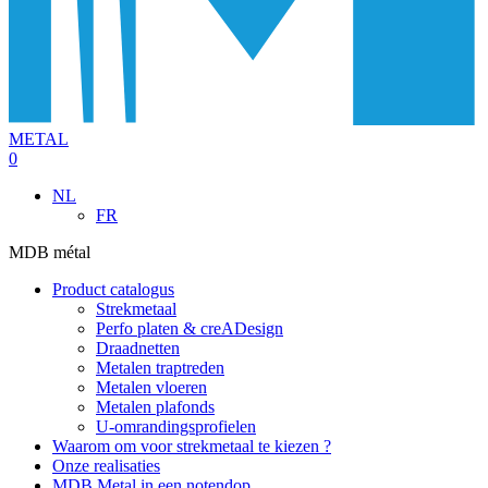
METAL
0
NL
FR
MDB métal
Product catalogus
Strekmetaal
Perfo platen & creADesign
Draadnetten
Metalen traptreden
Metalen vloeren
Metalen plafonds
U-omrandingsprofielen
Waarom om voor strekmetaal te kiezen ?
Onze realisaties
MDB Metal in een notendop