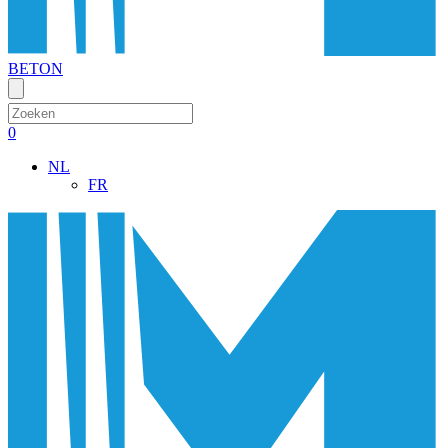
BETON
Zoeken:
0
NL
FR