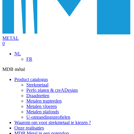
METAL
0
NL
FR
MDB métal
Product catalogus
Strekmetaal
Perfo platen & creADesign
Draadnetten
Metalen traptreden
Metalen vloeren
Metalen plafonds
U-omrandingsprofielen
Waarom om voor strekmetaal te kiezen ?
Onze realisaties
MDB Metal in een notendop