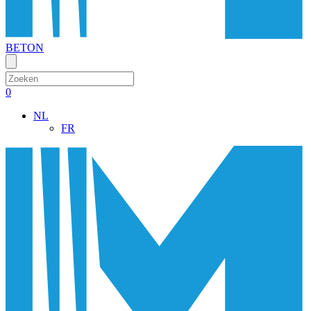
BETON
Zoeken:
0
NL
FR